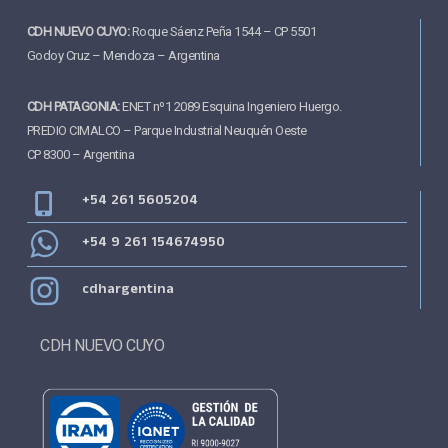
CDH NUEVO CUYO:
Roque Sáenz Peña 1544 – CP 5501
Godoy Cruz – Mendoza – Argentina
CDH PATAGONIA:
ENET nº1 2089 Esquina Ingeniero Huergo.
PREDIO CIMALCO – Parque Industrial Neuquén Oeste
CP 8300 – Argentina
+54 261 5605204
+54 9 261 154674950
cdhargentina
CDH NUEVO CUYO