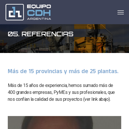
Skip
Men
to
main
content
05. REFERENCIAS
Más de 15 provincias y más de 25 plantas.
Más de 15 años de experiencia, hemos sumado más de
400 grandes empresas, PyMEs y sus profesionales, que
nos confían la calidad de sus proyectos (ver link abajo).